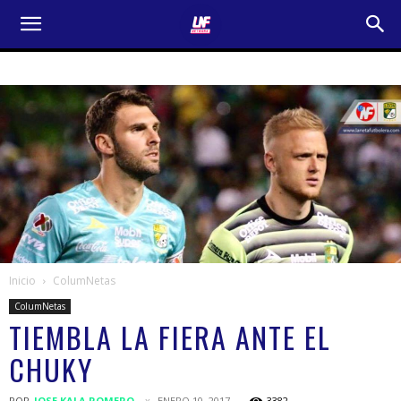
Inicio
ColumNetas
ColumNetas
TIEMBLA LA FIERA ANTE EL
CHUKY
POR
JOSE KALA ROMERO
ENERO 10, 2017
3382