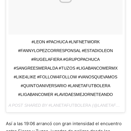
#LEON #PACHUCA #LNFNETWORK
#FANNYLOPEZCORRESPONSAL #ESTADIOLEON
#RUGELAFIERA #GRUPOPACHUCA
#SANGREESMERALDA #TUZOS #LIGABANCOMERMX
#LIKE4LIKE #FOLLOW4FOLLOW #VANOSQUEVAMOS
#QUINTOANIVERSARIO #LANETAFUTBOLERA
#LIGABANCOMER #LAVIDAESMEJORNETEANDO
A POST SHARED BY
#LANETAFUTBOLERA
(@LANETAFUTBOLERA) ON
Así a las 19:06 arrancó con gran intensidad el encuentro