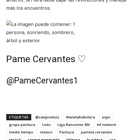
más los encuentros.
Pame Cervantes ♡
@
PameCervantes1
ETIQUETAS
@calajoseluis
#lanetafutbolera
espn
grupo pachuca
León
Liga Bancomer MX
lnf network
medio tiempo
mexico
Pachuca
pamela cervantes
record
sangre esmeralda
televisa
tv azteca
usa