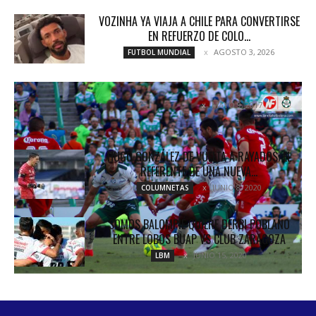
VOZINHA YA VIAJA A CHILE PARA CONVERTIRSE
EN REFUERZO DE COLO...
AGOSTO 3, 2026
FUTBOL MUNDIAL
ENSAYO DE LIGUILLA ENTRE SANTOS Y DIABLOS
MAYO 9, 2017
COLUMNETAS
HUGO GONZÁLEZ DE VUELTA A RAYADOS; EL
REFERENTE DE UNA NUEVA...
JUNIO 8, 2020
COLUMNETAS
SOMOS BALOMPIÉ QUIERE DERBI POBLANO
ENTRE LOBOS BUAP VS CLUB ZARAGOZA
JUNIO 15, 2020
LBM