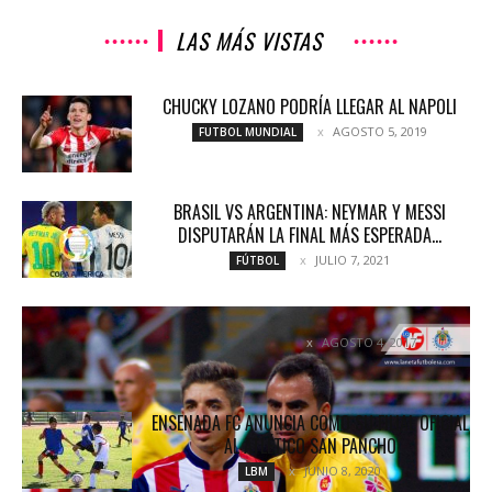
LAS MÁS VISTAS
CHUCKY LOZANO PODRÍA LLEGAR AL NAPOLI
AGOSTO 5, 2019
FUTBOL MUNDIAL
BRASIL VS ARGENTINA: NEYMAR Y MESSI
DISPUTARÁN LA FINAL MÁS ESPERADA...
JULIO 7, 2021
FÚTBOL
«CONE» BRIZUELA: CADA VEZ ME SIENTO MEJOR
AGOSTO 4, 2017
COLUMNETAS
ENSENADA FC ANUNCIA COMO SU FILIAL OFICIAL
AL ATLÉTICO SAN PANCHO
JUNIO 8, 2020
LBM