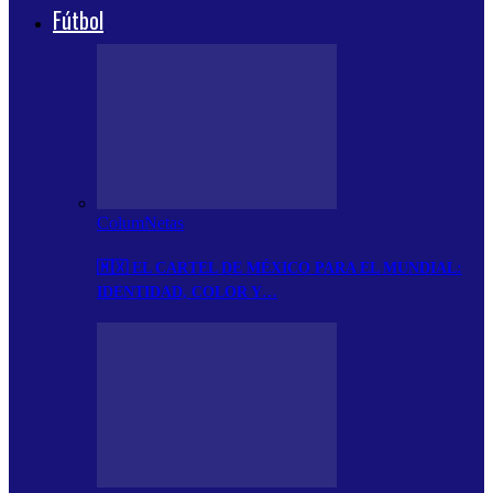
Fútbol
ColumNetas
🇲🇽 EL CARTEL DE MÉXICO PARA EL MUNDIAL:
IDENTIDAD, COLOR Y…