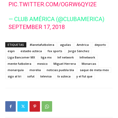
PIC.TWITTER.COM/OGRW6QYI2E
— CLUB AMÉRICA (@CLUBAMERICA)
SEPTEMBER 17, 2018
ETIQUETAS
#lanetafutbolera
aguilas
América
deportv
espn
estadio azteca
fox sports
Jorge Sánchez
Liga Bancomer MX
liga mx
lnf network
lnfnetwork
mente futbolera
mexico
Miguel Herrera
Monarcas
monarquía
morelia
noticias puebla bla
saque de meta mex
sigo al tri
sofut
televisa
tv azteca
y el fut que