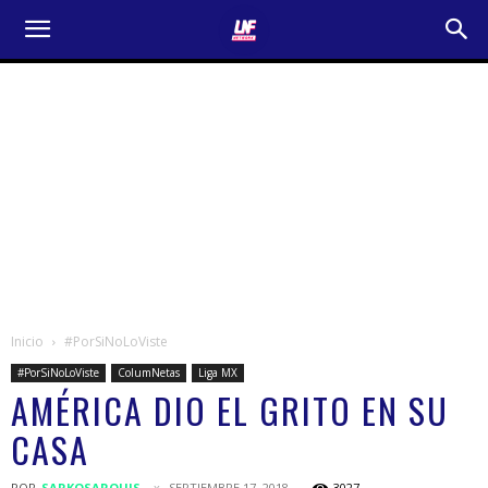
Inicio
#PorSiNoLoViste
#PorSiNoLoViste
ColumNetas
Liga MX
AMÉRICA DIO EL GRITO EN SU
CASA
POR
SARKOSARQUIS
SEPTIEMBRE 17, 2018
3027