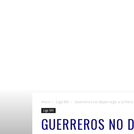
Inicio
Liga MX
Guerreros no dejan rugir a la Fiera
Liga MX
GUERREROS NO D