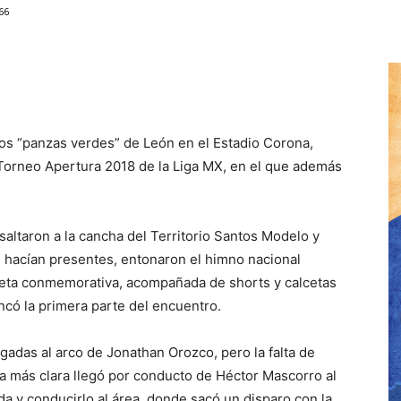
66
os “panzas verdes” de León en el Estadio Corona,
 Torneo Apertura 2018 de la Liga MX, en el que además
altaron a la cancha del Territorio Santos Modelo y
e hacían presentes, entonaron el himno nacional
seta conmemorativa, acompañada de shorts y calcetas
ncó la primera parte del encuentro.
adas al arco de Jonathan Orozco, pero la falta de
La más clara llegó por conducto de Héctor Mascorro al
nda y conducirlo al área, donde sacó un disparo con la