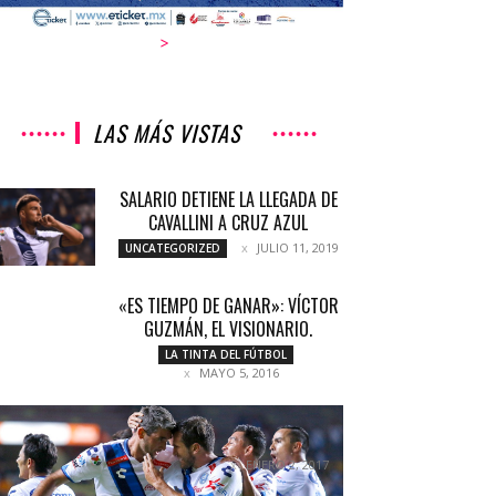
>
LAS MÁS VISTAS
SALARIO DETIENE LA LLEGADA DE
CAVALLINI A CRUZ AZUL
JULIO 11, 2019
UNCATEGORIZED
«ES TIEMPO DE GANAR»: VÍCTOR
GUZMÁN, EL VISIONARIO.
LA TINTA DEL FÚTBOL
MAYO 5, 2016
QUE ESPERAR DE LA FRANJA ESTE
2017 ?
ENERO 2, 2017
COLUMNETAS