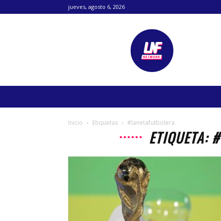
jueves, agosto 6, 2026
Lanetafutbolera
Inicio
Etiquetas
#lanetafutbolera
ETIQUETA: 