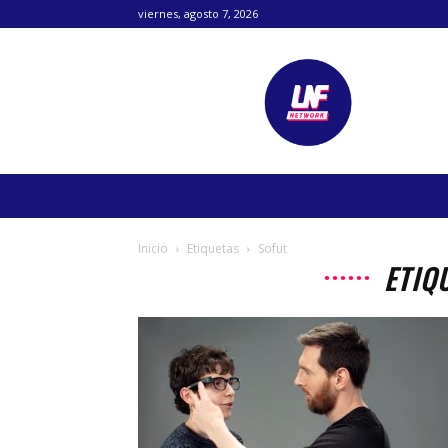
viernes, agosto 7, 2026
Lanetafutbolera
Inicio
Etiquetas
Sofut
ETIQ