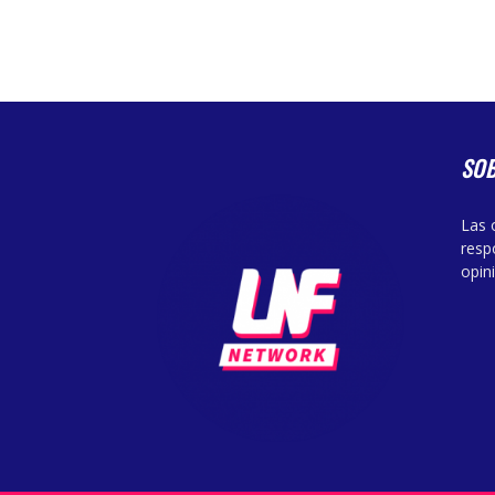
SO
Las 
resp
opin