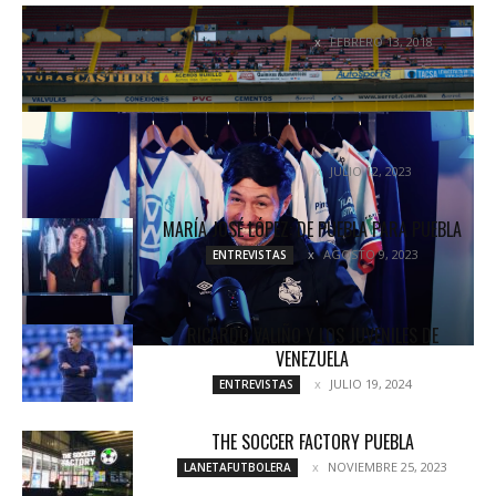
CAZAN A BRAVOS EN GUADALAJARA
FEBRERO 13, 2018
UNCATEGORIZED
LUIS MIGUEL NORIEGA: UN EMBLEMA DE LOS
‘CHELIS BOYS’
JULIO 12, 2023
ENTREVISTAS
MARÍA JOSÉ LÓPEZ: DE PUEBLA PARA PUEBLA
AGOSTO 9, 2023
ENTREVISTAS
RICARDO VALIÑO Y LOS JUVENILES DE
VENEZUELA
JULIO 19, 2024
ENTREVISTAS
THE SOCCER FACTORY PUEBLA
NOVIEMBRE 25, 2023
LANETAFUTBOLERA