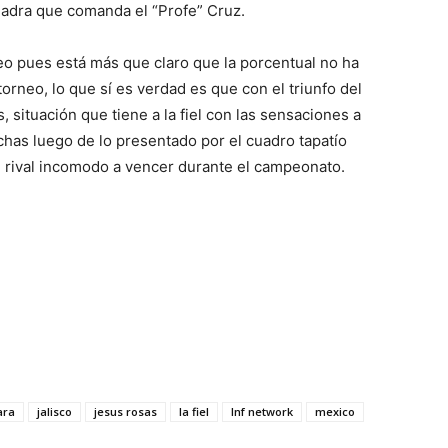
uadra que comanda el “Profe” Cruz.
eo pues está más que claro que la porcentual no ha
orneo, lo que sí es verdad es que con el triunfo del
 situación que tiene a la fiel con las sensaciones a
echas luego de lo presentado por el cuadro tapatío
n rival incomodo a vencer durante el campeonato.
ara
jalisco
jesus rosas
la fiel
lnf network
mexico