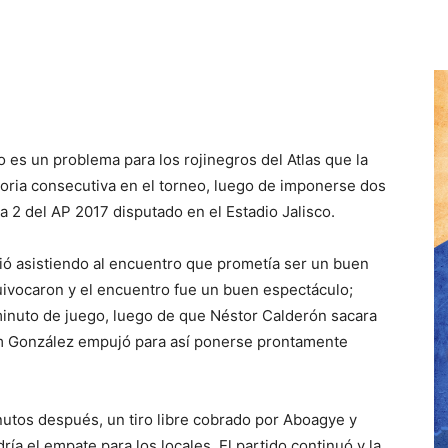
o es un problema para los rojinegros del Atlas que la
oria consecutiva en el torneo, luego de imponerse dos
a 2 del AP 2017 disputado en el Estadio Jalisco.
dió asistiendo al encuentro que prometía ser un buen
uivocaron y el encuentro fue un buen espectáculo;
minuto de juego, luego de que Néstor Calderón sacara
am González empujó para así ponerse prontamente
inutos después, un tiro libre cobrado por Aboagye y
ía el empate para los locales. El partido continuó y la