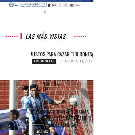
>
LAS MÁS VISTAS
!LISTOS PARA CAZAR TIBURONES¡
AGOSTO 11, 2017
COLUMNETAS
«TUVE EL HONOR DE JUGAR EN EL
CILINDRO»
ENERO 4, 2015
COLUMNETAS
AMÉRICA QUIERE A OUSSAMA
IDRISSI: PLANTEA INTERCAMBIO
CON PACHUCA
NOVIEMBRE 30, 2024
LIGA MX