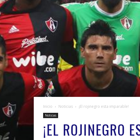
Inicio
Noticias
¡El rojinegro esta imparable!
Noticias
¡EL ROJINEGRO E