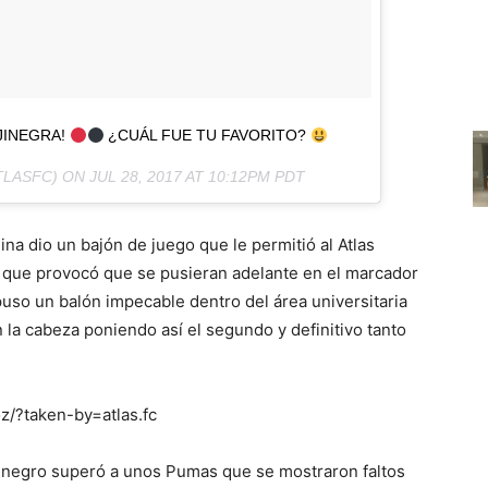
JINEGRA!
¿CUÁL FUE TU FAVORITO?
LASFC) ON
JUL 28, 2017 AT 10:12PM PDT
ina dio un bajón de juego que le permitió al Atlas
lo que provocó que se pusieran adelante en el marcador
uso un balón impecable dentro del área universitaria
 la cabeza poniendo así el segundo y definitivo tanto
/?taken-by=atlas.fc
jinegro superó a unos Pumas que se mostraron faltos