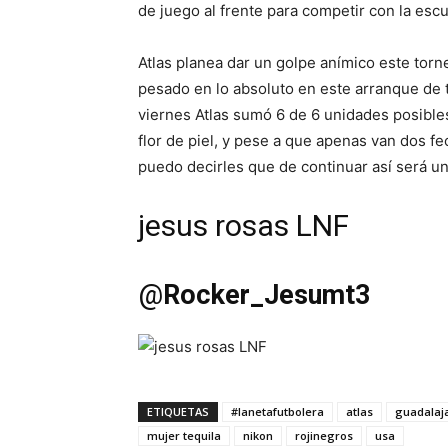
de juego al frente para competir con la esc
Atlas planea dar un golpe anímico este torn
pesado en lo absoluto en este arranque de t
viernes Atlas sumó 6 de 6 unidades posibles,
flor de piel, y pese a que apenas van dos f
puedo decirles que de continuar así será u
jesus rosas LNF
@
Rocker_Jesumt3
ETIQUETAS
#lanetafutbolera
atlas
guadalaj
mujer tequila
nikon
rojinegros
usa