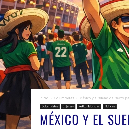
Inicio
ColumNetas
México y el sueño del sexto p
ColumNetas
El Jersey
Futbol Mundial
Noticias
MÉXICO Y EL SUE