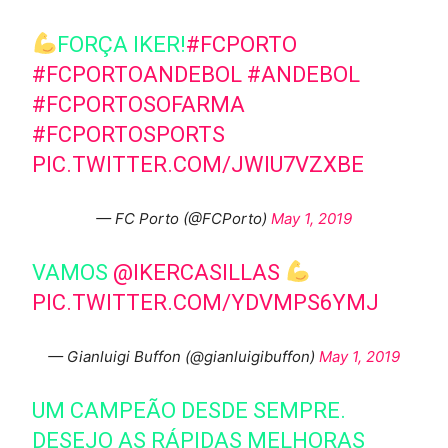
FORÇA IKER!
#FCPORTO
#FCPORTOANDEBOL
#ANDEBOL
#FCPORTOSOFARMA
#FCPORTOSPORTS
PIC.TWITTER.COM/JWIU7VZXBE
— FC Porto (@FCPorto)
May 1, 2019
VAMOS
@IKERCASILLAS
PIC.TWITTER.COM/YDVMPS6YMJ
— Gianluigi Buffon (@gianluigibuffon)
May 1, 2019
UM CAMPEÃO DESDE SEMPRE.
DESEJO AS RÁPIDAS MELHORAS