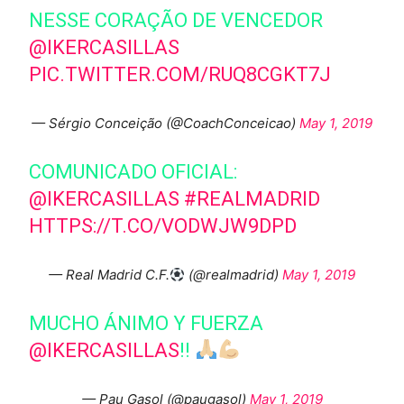
NESSE CORAÇÃO DE VENCEDOR
@IKERCASILLAS
PIC.TWITTER.COM/RUQ8CGKT7J
— Sérgio Conceição (@CoachConceicao)
May 1, 2019
COMUNICADO OFICIAL:
@IKERCASILLAS
#REALMADRID
HTTPS://T.CO/VODWJW9DPD
— Real Madrid C.F.
(@realmadrid)
May 1, 2019
MUCHO ÁNIMO Y FUERZA
@IKERCASILLAS
!!
— Pau Gasol (@paugasol)
May 1, 2019