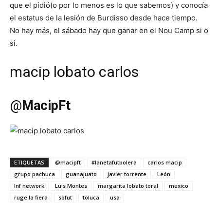
que el pidió(o por lo menos es lo que sabemos) y conocía
el estatus de la lesión de Burdisso desde hace tiempo.
No hay más, el sábado hay que ganar en el Nou Camp si o
si.
macip lobato carlos
@
MacipFt
ETIQUETAS
@macipft
#lanetafutbolera
carlos macip
grupo pachuca
guanajuato
javier torrente
León
lnf network
Luis Montes
margarita lobato toral
mexico
ruge la fiera
sofut
toluca
usa