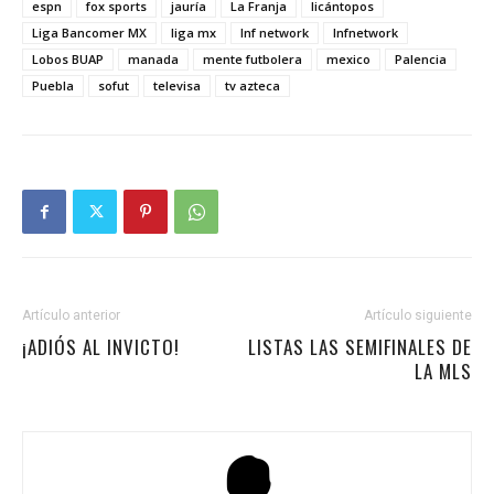
espn
fox sports
jauría
La Franja
licántopos
Liga Bancomer MX
liga mx
lnf network
lnfnetwork
Lobos BUAP
manada
mente futbolera
mexico
Palencia
Puebla
sofut
televisa
tv azteca
Artículo anterior
Artículo siguiente
¡ADIÓS AL INVICTO!
LISTAS LAS SEMIFINALES DE
LA MLS