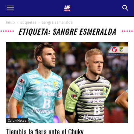
Inicio
Etiquetas
Sangre esmeralda
ETIQUETA: SANGRE ESMERALDA
ColumNetas
Tiembla la fiera ante el Chuky