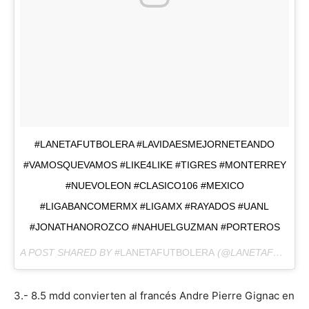
#LANETAFUTBOLERA #LAVIDAESMEJORNETEANDO
#VAMOSQUEVAMOS #LIKE4LIKE #TIGRES #MONTERREY
#NUEVOLEON #CLASICO106 #MEXICO
#LIGABANCOMERMX #LIGAMX #RAYADOS #UANL
#JONATHANOROZCO #NAHUELGUZMAN #PORTEROS
A POST SHARED BY
#LANETAFUTBOLERA
(@LANETAFUTBOLERA) ON
3.- 8.5 mdd convierten al francés Andre Pierre Gignac en