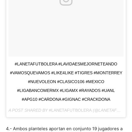
#LANETAFUTBOLERA #LAVIDAESMEJORNETEANDO
#VAMOSQUEVAMOS #LIKE4LIKE #TIGRES #MONTERREY
#NUEVOLEON #CLASICO106 #MEXICO
#LIGABANCOMERMX #LIGAMX #RAYADOS #UANL
#APG10 #CARDONA #GIGNAC #CRACKDONA
A POST SHARED BY
#LANETAFUTBOLERA
(@LANETAFUTBOLERA) ON
4.- Ambos planteles aportan en conjunto 19 jugadores a