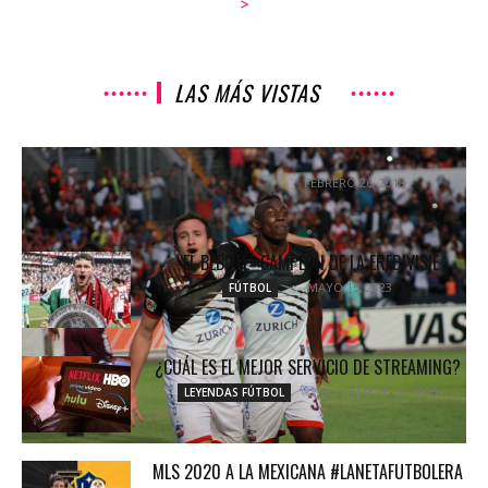
>
LAS MÁS VISTAS
LO MEJOR Y LO PEOR DE LA JORNADA 9 DE LA...
FEBRERO 26, 2018
NOTICIAS
“EL BEBOTE” CAMPEÓN DE LA EREDIVISIE
MAYO 15, 2023
FÚTBOL
¿CUÁL ES EL MEJOR SERVICIO DE STREAMING?
NOVIEMBRE 18, 2020
LEYENDAS FÚTBOL
MLS 2020 A LA MEXICANA #LANETAFUTBOLERA