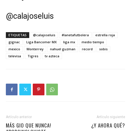
@
calajoseluis
ETIQUETAS
@calajoseluis
#lanetafutbolera
estrella roja
gignac
Liga Bancomer MX
liga mx
medio tiempo
mexico
Monterrey
nahuel guzman
record
sobis
televisa
Tigres
tv azteca
Artículo anterior
Artículo siguiente
MÁS GIO QUE NUNCA!
¿Y AHORA QUÉ?