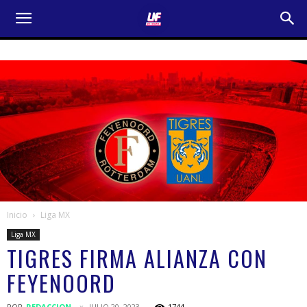
Inicio
Liga MX
Liga MX
TIGRES FIRMA ALIANZA CON
FEYENOORD
POR
REDACCION
JULIO 20, 2023
1744