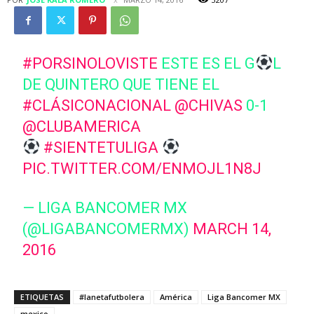
#PORSINOLOVISTE
ESTE ES EL G
L
DE QUINTERO QUE TIENE EL
#CLÁSICONACIONAL
@CHIVAS
0-1
@CLUBAMERICA
#SIENTETULIGA
PIC.TWITTER.COM/ENMOJL1N8J
— LIGA BANCOMER MX
(@LIGABANCOMERMX)
MARCH 14,
2016
ETIQUETAS
#lanetafutbolera
América
Liga Bancomer MX
mexico