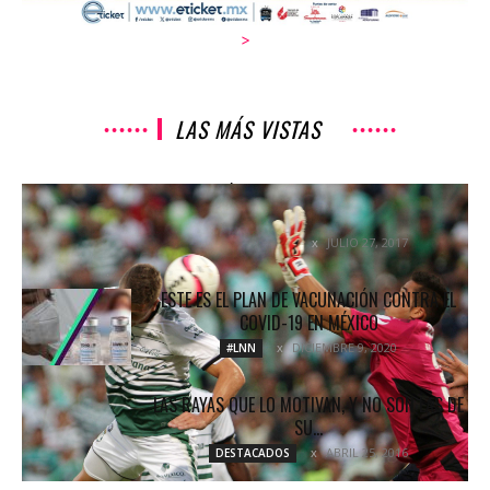
>
LAS MÁS VISTAS
CAMPEÓN DOBLEGADO EN TERRITORIO
SANTISTA
JULIO 27, 2017
COLUMNETAS
ESTE ES EL PLAN DE VACUNACIÓN CONTRA EL
COVID-19 EN MÉXICO
DICIEMBRE 9, 2020
#LNN
LAS RAYAS QUE LO MOTIVAN, Y NO SON LAS DE
SU...
ABRIL 25, 2016
DESTACADOS