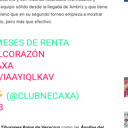
equipo sólido desde la llegada de Ambriz y que tiene
ileno que en su segundo torneo empieza a mostrar
to, pero más que efectivo.
 MESES DE RENTA
LCORAZÓN
AXA
/IAAYIQLKAV
(@CLUBNECAXA)
8
o
Tiburones Rojos de Veracruz
como las
Águilas del