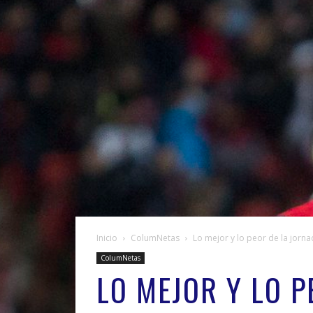
Inicio
ColumNetas
Lo mejor y lo peor de la jornad
ColumNetas
LO MEJOR Y LO P