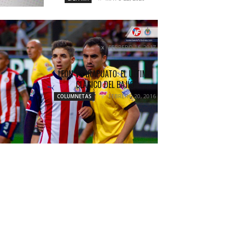
¡CON LA MIRA PUESTA EN EL
CLÁSICO!
FEBRERO 16, 2017
COLUMNETAS
LEÓN VS IRAPUATO: EL ÚLTIMO
CLÁSICO DEL BAJÍO
FEBRERO 20, 2016
COLUMNETAS