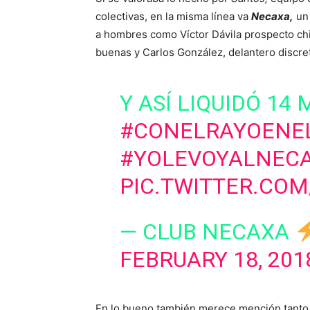
colectivas, en la misma línea va
Necaxa,
un 
a hombres como Víctor Dávila prospecto ch
buenas y Carlos González, delantero discre
Y ASÍ LIQUIDÓ 14
#CONELRAYOENE
#YOLEVOYALNEC
PIC.TWITTER.COM
— CLUB NECAXA
FEBRUARY 18, 201
En lo bueno también merece mención tant