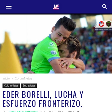
Inicio
ColumNetas
ColumNetas
Entrevistas
EDER BORELLI, LUCHA Y
ESFUERZO FRONTERIZO.
POR
JOSE KALA ROMERO
ABRIL 18, 2017
4620