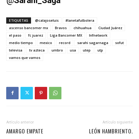
@
Sarahi_Saga
ETIQUETAS
@calajoseluis
#lanetafutbolera
ascenso bancomer mx
Bravos
chihuahua
Ciudad Juárez
el paso
fc juarez
Liga Bancomer MX
lnfnetwork
medio tiempo
mexico
record
sarahi sagarnaga
sofut
televisa
tv azteca
umbro
usa
utep
utp
vamos que vamos
Artículo anterior
Artículo siguiente
AMARGO EMPATE
LEÓN HAMBRIENTO.