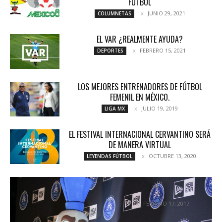
FUTBOL
JUNIO 29, 2021
COLUMNETAS
EL VAR ¿REALMENTE AYUDA?
FEBRERO 15, 2021
DEPORTES
LOS MEJORES ENTRENADORES DE FÚTBOL
FEMENIL EN MÉXICO.
JULIO 19, 2019
LIGA MX
EL FESTIVAL INTERNACIONAL CERVANTINO SERÁ
DE MANERA VIRTUAL
OCTUBRE 13, 2020
LEYENDAS FÚTBOL
PUEBLA Y NEW ERA FIRMAN ACUERDO POR 6
AÑOS
FEBRERO 17, 2017
DESTACADOS