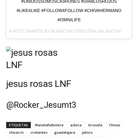
#UNIDOSSOMOSCA3RONES #DIABLOSROJOS
#LIKE4LIKE #FOLLOW4FOLLOW #CHIVAHERMANO
#OMNILIFE
A POST SHARED BY
#LANETAFUTBOLERA
(@LANETAFUTBOLERA) ON
jesus rosas LNF
@
Rocker_Jesumt3
ETIQUETAS
#lanetafutbolera
azteca
brizuela
Chivas
chivas tv
crsitantes
guadalajara
jalisco