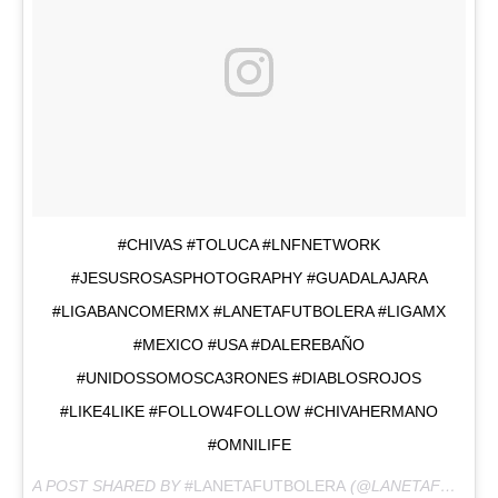
#CHIVAS #TOLUCA #LNFNETWORK
#JESUSROSASPHOTOGRAPHY #GUADALAJARA
#LIGABANCOMERMX #LANETAFUTBOLERA #LIGAMX
#MEXICO #USA #DALEREBAÑO
#UNIDOSSOMOSCA3RONES #DIABLOSROJOS
#LIKE4LIKE #FOLLOW4FOLLOW #CHIVAHERMANO
#OMNILIFE
A POST SHARED BY
#LANETAFUTBOLERA
(@LANETAFUTBOLERA) ON