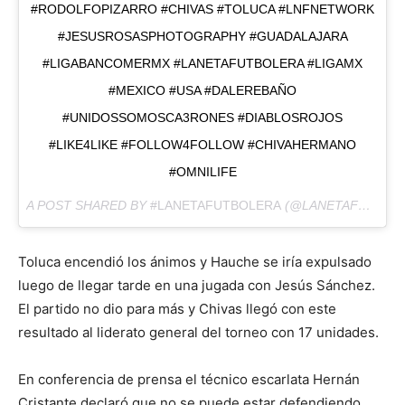
#RODOLFOPIZARRO #CHIVAS #TOLUCA #LNFNETWORK
#JESUSROSASPHOTOGRAPHY #GUADALAJARA
#LIGABANCOMERMX #LANETAFUTBOLERA #LIGAMX
#MEXICO #USA #DALEREBAÑO
#UNIDOSSOMOSCA3RONES #DIABLOSROJOS
#LIKE4LIKE #FOLLOW4FOLLOW #CHIVAHERMANO
#OMNILIFE
A POST SHARED BY
#LANETAFUTBOLERA
(@LANETAFUTBOLERA) ON
Toluca encendió los ánimos y Hauche se iría expulsado
luego de llegar tarde en una jugada con Jesús Sánchez.
El partido no dio para más y Chivas llegó con este
resultado al liderato general del torneo con 17 unidades.
En conferencia de prensa el técnico escarlata Hernán
Cristante declaró que no se puede estar defendiendo