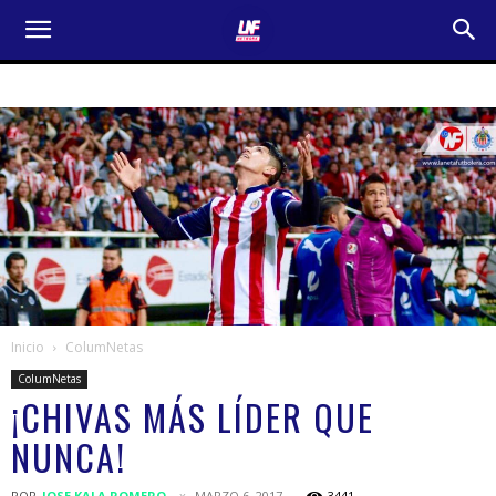
Inicio
ColumNetas
ColumNetas
¡CHIVAS MÁS LÍDER QUE
NUNCA!
POR
JOSE KALA ROMERO
MARZO 6, 2017
3441