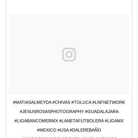
#MATIASALMEYDA #CHIVAS #TOLUCA #LNFNETWORK
#JESUSROSASPHOTOGRAPHY #GUADALAJARA
#LIGABANCOMERMX #LANETAFUTBOLERA #LIGAMX
#MEXICO #USA #DALEREBAÑO