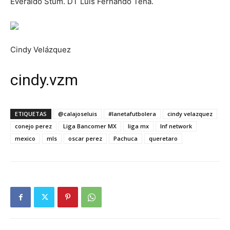
Everaldo Stum. DT Luis Fernando Tena.
Cindy Velázquez
cindy.vzm
ETIQUETAS
@calajoseluis
#lanetafutbolera
cindy velazquez
conejo perez
Liga Bancomer MX
liga mx
lnf network
mexico
mls
oscar perez
Pachuca
queretaro