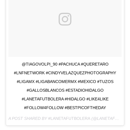
@TIAGOVOLPI_90 #PACHUCA #QUERETARO
#LNFNETWORK #CINDYVELAZQUEZPHOTOGRAPHY
#LIGAMX #LIGABANCOMERMX #MEXICO #TUZOS
#GALLOSBLANCOS #ESTADIOHIDALGO
#LANETAFUTBOLERA #HIDALGO #LIKE4LIKE
#FOLLOW4FOLLOW #BESTPICOFTHEDAY
A POST SHARED BY
#LANETAFUTBOLERA
(@LANETAFUTBOLERA) ON