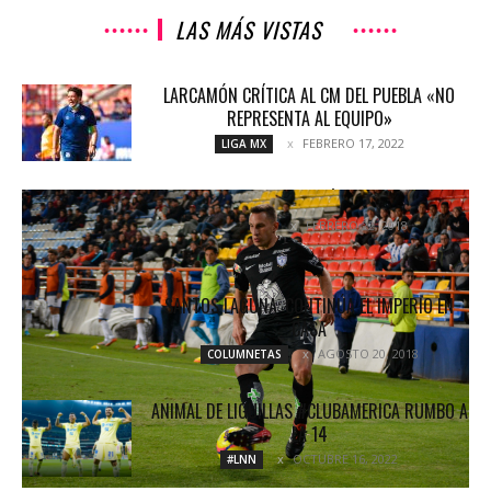
LAS MÁS VISTAS
LARCAMÓN CRÍTICA AL CM DEL PUEBLA «NO
REPRESENTA AL EQUIPO»
FEBRERO 17, 2022
LIGA MX
TUZOS GANAN POR LA MÍNIMA EN COPA MX
FEBRERO 22, 2018
NOTICIAS
SANTOS LAGUNA: CONTINÚA EL IMPERIO EN
CASA
AGOSTO 20, 2018
COLUMNETAS
ANIMAL DE LIGUILLAS #CLUBAMERICA RUMBO A
LA 14
OCTUBRE 16, 2022
#LNN