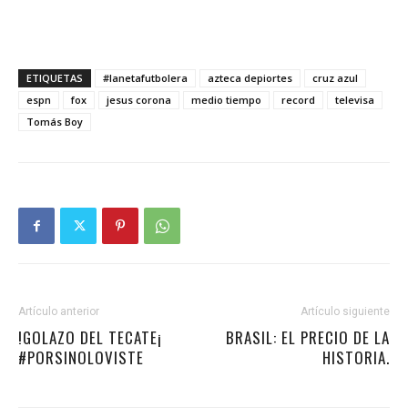
ETIQUETAS
#lanetafutbolera
azteca depiortes
cruz azul
espn
fox
jesus corona
medio tiempo
record
televisa
Tomás Boy
Artículo anterior
Artículo siguiente
!GOLAZO DEL TECATE¡
BRASIL: EL PRECIO DE LA
#PORSINOLOVISTE
HISTORIA.