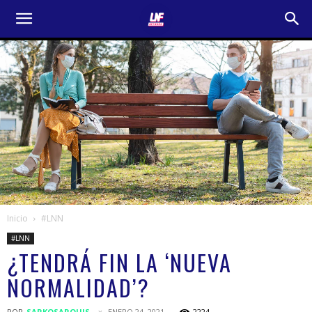
Inicio
#LNN
#LNN
¿TENDRÁ FIN LA ‘NUEVA
NORMALIDAD’?
POR
SARKOSARQUIS
ENERO 24, 2021
2224