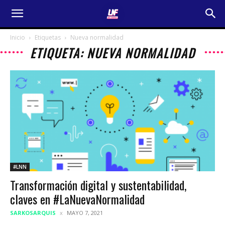
Inicio
Etiquetas
Nueva normalidad
ETIQUETA: NUEVA NORMALIDAD
#LNN
Transformación digital y sustentabilidad,
claves en #LaNuevaNormalidad
SARKOSARQUIS
MAYO 7, 2021