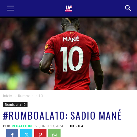
Inicio
Rumbo a la 10
Rumbo a la 10
#RUMBOALA10: SADIO MANÉ
POR
REDACCION
JUNIO 19, 2024
2164