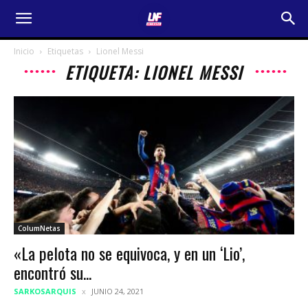
Inicio
Etiquetas
Lionel Messi
ETIQUETA: LIONEL MESSI
ColumNetas
«La pelota no se equivoca, y en un ‘Lio’,
encontró su...
SARKOSARQUIS
JUNIO 24, 2021