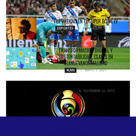
THE WEEKND EN EL SUPER BOWL LV
NOVIEMBRE 12, 2020
DEPORTES
TRANSFORMACIÓN DIGITAL Y
SUSTENTABILIDAD, CLAVES EN
#LANUEVANORMALIDAD
MAYO 7, 2021
#LNN
LISTAS LAS SEDES DEL TRI
DICIEMBRE 22, 2015
NOTICIAS