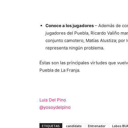
Conoce a los jugadores
– Además de cono
jugadores del Puebla, Ricardo Valiño man
conjunto camotero, Matías Alustiza; por 
representa ningún problema.
Éstas son las principales virtudes que vuelv
Puebla de La Franja.
Luis Del Pino
@
yosoydelpino
ETIQUETAS
candidato
Entrenador
Lobos BU