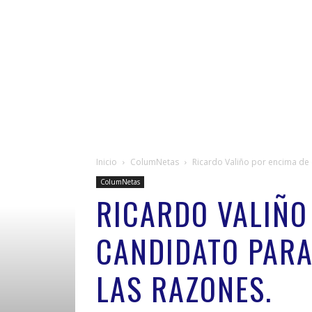
Inicio
ColumNetas
Ricardo Valiño por encima de c
ColumNetas
RICARDO VALIÑO
CANDIDATO PARA 
LAS RAZONES.