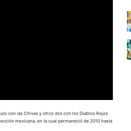
ítulo con las Chivas y otros dos con los Diablos Rojos
 selección mexicana, en la cual permaneció de 2010 hasta