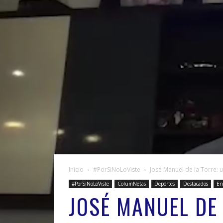
Inicio
#PorSiNoLoViste
José Manuel de la Torre: 
#PorSiNoLoViste
ColumNetas
Deportes
Destacados
En
JOSÉ MANUEL DE