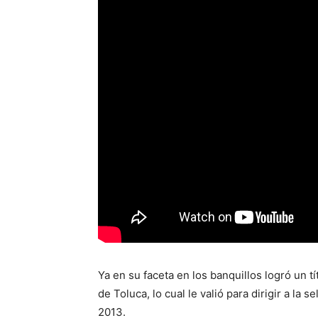
Ya en su faceta en los banquillos logró un t
de Toluca, lo cual le valió para dirigir a la
2013.