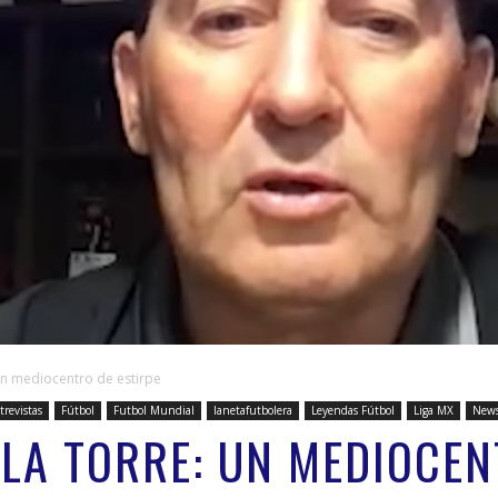
un mediocentro de estirpe
trevistas
Fútbol
Futbol Mundial
lanetafutbolera
Leyendas Fútbol
Liga MX
New
 LA TORRE: UN MEDIOCEN