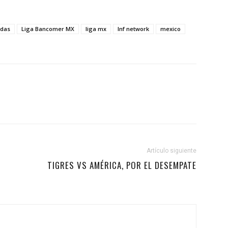
adas
Liga Bancomer MX
liga mx
lnf network
mexico
Artículo siguiente
TIGRES VS AMÉRICA, POR EL DESEMPATE