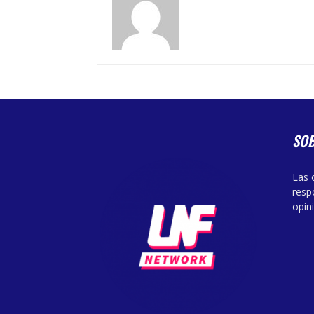
SO
Las 
resp
opin