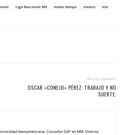
comer
Liga Bancomer MX
medio tiempo
mexico
mls
Artículo siguiente
OSCAR «CONEJO» PÉREZ: TRABAJO Y NO
SUERTE.
 Universidad Iberoamericana. Consultor SAP en MM. Director