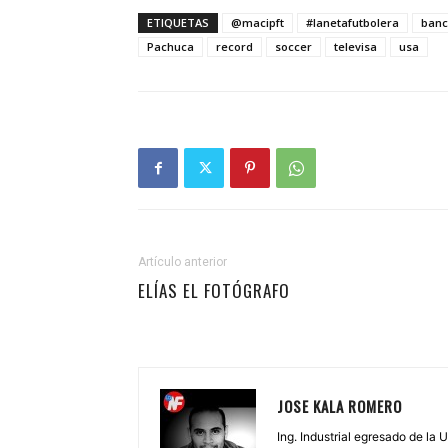
ETIQUETAS
@macipft
#lanetafutbolera
ban
Pachuca
record
soccer
televisa
usa
Artículo anterior
ELÍAS EL FOTÓGRAFO
JOSE KALA ROMERO
Ing. Industrial egresado de la