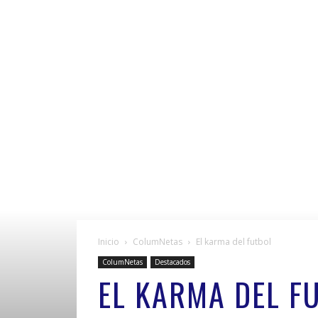
Inicio
ColumNetas
El karma del futbol
ColumNetas
Destacados
EL KARMA DEL F