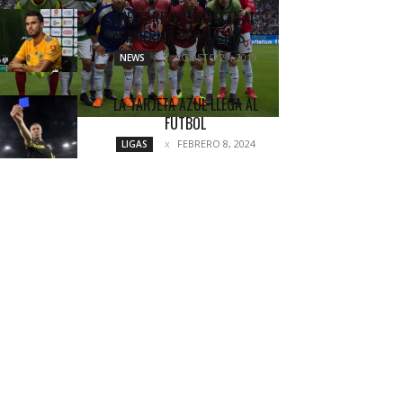
DIEGO REYES RECHAZA AL
AMÉRICA POR TIGRES
AGOSTO 27, 2019
NEWS
LA TARJETA AZUL LLEGA AL
FUTBOL
FEBRERO 8, 2024
LIGAS