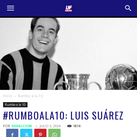
Inicio
Rumbo a la 10
Rumbo a la 10
#RUMBOALA10: LUIS SUÁREZ
POR
REDACCION
JULIO 3, 2024
1814