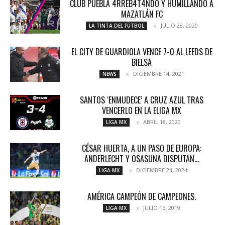
CLUB PUEBLA 4RREB4T4NDO Y HUMILLANDO A
MAZATLÁN FC
JULIO 28, 2020
LA TINTA DEL FÚTBOL
EL CITY DE GUARDIOLA VENCE 7-0 AL LEEDS DE
BIELSA
DICIEMBRE 14, 2021
NEWS
SANTOS ‘ENMUDECE’ A CRUZ AZUL TRAS
VENCERLO EN LA ELIGA MX
ABRIL 18, 2020
LIGA MX
CÉSAR HUERTA, A UN PASO DE EUROPA:
ANDERLECHT Y OSASUNA DISPUTAN...
DICIEMBRE 24, 2024
LIGA MX
AMÉRICA CAMPEÓN DE CAMPEONES.
JULIO 16, 2019
LIGA MX