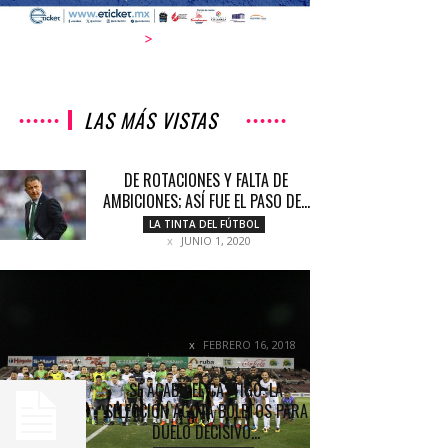
>
LAS MÁS VISTAS
DE ROTACIONES Y FALTA DE
AMBICIONES; ASÍ FUE EL PASO DE...
LA TINTA DEL FÚTBOL
JUNIO 1, 2020
«NO SOY UNA RATA PARA
ABANDONAR EL EQUIPO»- MIGUEL
FUENTES
FEBRERO 16, 2018
NOTICIAS
SE ACABÓ EL CASTIGO: LA
SELECCIÓN AGOTA BOLETOS PARA
DUELO DECISIVO...