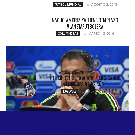
AGOSTO 3, 2018
FUTBOL MUNDIAL
NACHO AMBRIZ YA TIENE REMPLAZO
#LANETAFUTBOLERA
MARZO 15, 2016
COLUMNETAS
¿SE VA O SE QUEDA?
JULIO 5, 2017
COLUMNETAS
LOS MEJORES JUGADORES MEXICANOS
MENORES DE 22 AÑO
ENERO 3, 2025
JUGONES