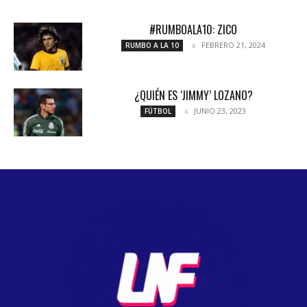
#RUMBOALA10: ZICO
FEBRERO 21, 2024
RUMBO A LA 10
¿QUIÉN ES ‘JIMMY’ LOZANO?
JUNIO 23, 2023
FÚTBOL