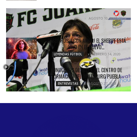
!CHIVAS CONQUISTA LA FRONTERA¡
AGOSTO 10, 2017
COLUMNETAS
¡DESDE RUSIA CON AMOR! EL SHERIFF ESTÁ
VIVO EN EL NUEVO...
FEBRERO 14, 2020
LEYENDAS FÚTBOL
CONOCE LOS DETALLES DEL CENTRO DE
FORMACIÓN VFL WOLFSBURG PUEBLA
AGOSTO 27, 2018
ENTREVISTAS