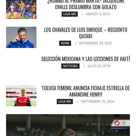
¿RUMBO AL PREMIO MARTA? JACQUELINE
OVALLE DESLUMBRA CON GOLAZO
MARZO 5, 2025
LIGA MX
LOS CHAVALES DE LUIS ENRIQUE – RECUENTO
QATARI
NOVIEMBRE 24, 2022
#LNN
SELECCIÓN MEXICANA Y LAS LECCIONES DE HAITÍ
JULIO 26, 2018
NOTICIAS
TOLUCA FEMENIL ANUNCIA FICHAJE ESTRELLA DE
AMANDINE HENRY
SEPTIEMBRE 10, 2024
LIGA MX
FRONTERA AL LÍMITE
MAYO 6, 2017
COLUMNETAS