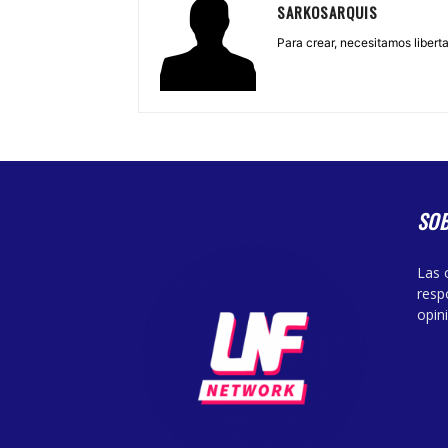
SARKOSARQUIS
Para crear, necesitamos libertad
SO
Las 
resp
opin