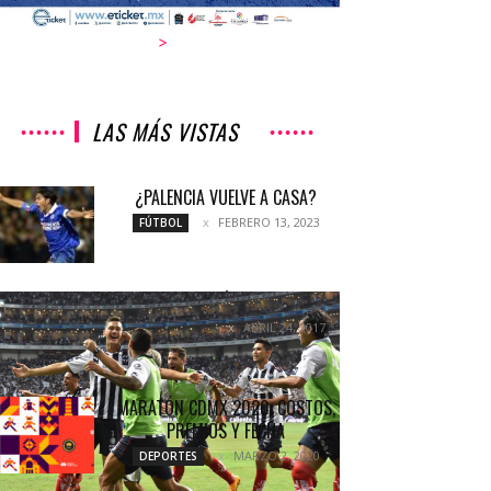
>
LAS MÁS VISTAS
¿PALENCIA VUELVE A CASA?
FEBRERO 13, 2023
FÚTBOL
RAYADÍSIMOS
ABRIL 24, 2017
COLUMNETAS
MARATÓN CDMX 2020; COSTOS,
PREMIOS Y FECHA
MARZO 2, 2020
DEPORTES