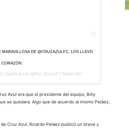
E MARAVILLOSA DE @CRUZAZULFC, LOS LLEVO
L CORAZÓN.
EZ
(@RPL9) ON
SEP 6, 2019 AT 7:59AM PDT
ruz Azul era que el presidente del equipo, Billy
 que se quedara. Algo que de acuerdo al mismo Peláez,
a de Cruz Azul, Ricardo Peláez publicó un breve y