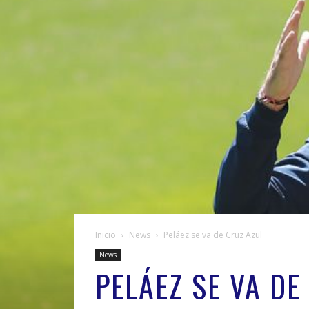
Inicio
News
Peláez se va de Cruz Azul
News
PELÁEZ SE VA DE