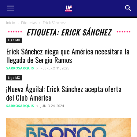
Inicio
Etiquetas
Erick Sánchez
ETIQUETA: ERICK SÁNCHEZ
Liga MX
Erick Sánchez niega que América necesitara la
llegada de Sergio Ramos
SARKOSARQUIS
FEBRERO 11, 2025
Liga MX
¡Nueva Águila!: Erick Sánchez acepta oferta
del Club América
SARKOSARQUIS
JUNIO 24, 2024