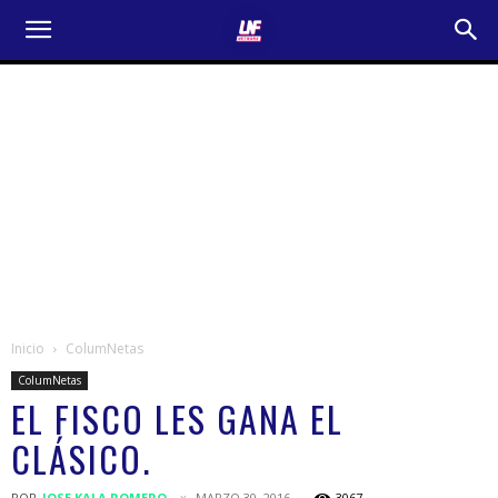
Inicio
ColumNetas
ColumNetas
EL FISCO LES GANA EL
CLÁSICO.
POR
JOSE KALA ROMERO
MARZO 30, 2016
3067