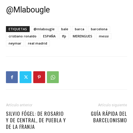
@
Mlabougle
ETIQUETAS
@mlabougle
bale
barca
barcelona
cristiano ronaldo
ESPAÑA
lfp
MERENGUES
messi
neymar
real madrid
Artículo anterior
Artículo siguiente
SILVIO FÓGEL: DE ROSARIO
GUÍA RÁPIDA DEL
Y DE CENTRAL, DE PUEBLA Y
BARCELONISMO
DE LA FRANJA