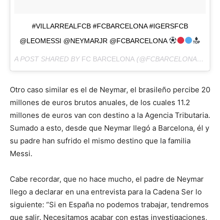
#VILLARREALFCB #FCBARCELONA #IGERSFCB
@LEOMESSI @NEYMARJR @FCBARCELONA
A POST SHARED BY
FC BARCELONA
(@FCBARCELONA) ON
M
Otro caso similar es el de Neymar, el brasileño percibe 20
millones de euros brutos anuales, de los cuales 11.2
millones de euros van con destino a la Agencia Tributaria.
Sumado a esto, desde que Neymar llegó a Barcelona, él y
su padre han sufrido el mismo destino que la familia
Messi.
Cabe recordar, que no hace mucho, el padre de Neymar
llego a declarar en una entrevista para la Cadena Ser lo
siguiente: “Si en España no podemos trabajar, tendremos
que salir. Necesitamos acabar con estas investigaciones,