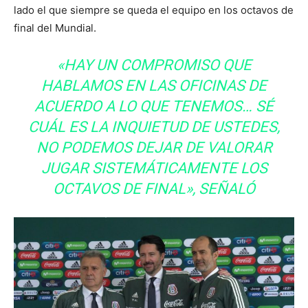
lado el que siempre se queda el equipo en los octavos de
final del Mundial.
«HAY UN COMPROMISO QUE
HABLAMOS EN LAS OFICINAS DE
ACUERDO A LO QUE TENEMOS… SÉ
CUÁL ES LA INQUIETUD DE USTEDES,
NO PODEMOS DEJAR DE VALORAR
JUGAR SISTEMÁTICAMENTE LOS
OCTAVOS DE FINAL», SEÑALÓ