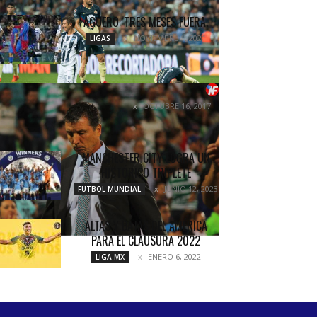
AGÜERO: TRES MESES FUERA.
NOVIEMBRE 1, 2021
LIGAS
¡NI REZANDO GANAN!
OCTUBRE 16, 2017
NOTICIAS
MANCHESTER CITY LOGRA UN
HISTÓRICO TRIPLETE
JUNIO 12, 2023
FUTBOL MUNDIAL
ALTAS Y BAJAS DEL AMÉRICA
PARA EL CLAUSURA 2022
ENERO 6, 2022
LIGA MX