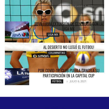
IPSUM DOLOR SIT AMET CONSE CTETUR
DICIEMBRE 5, 2012
COLUMNETAS
BBVA FIRMA EXTENSIÓN DE CONTRATO CON LA
LIGA MX
DICIEMBRE 14, 2023
LIGA MX
AL DESIERTO NO LLEGÓ EL FUTBOL!
MAYO 7, 2016
COLUMNETAS
POR COVID-19, CLUB PUEBLA CANCELA SU
PARTICIPACIÓN EN LA CAPITAL CUP
JULIO 6, 2021
FÚTBOL