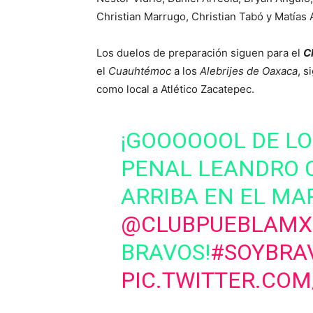
Christian Marrugo, Christian Tabó y Matías A
Los duelos de preparación siguen para el
C
el
Cuauhtémoc
a los
Alebrijes de Oaxaca
, s
como local a Atlético Zacatepec.
¡GOOOOOOL DE LO
PENAL LEANDRO 
ARRIBA EN EL MA
@CLUBPUEBLAMX
BRAVOS!
#SOYBRA
PIC.TWITTER.COM