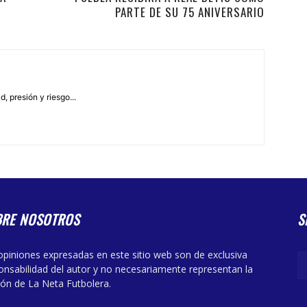
PARTE DE SU 75 ANIVERSARIO
, presión y riesgo...
BRE NOSOTROS
S
opiniones expresadas en este sitio web son de exclusiva
onsabilidad del autor y no necesariamente representan la
ión de La Neta Futbolera.