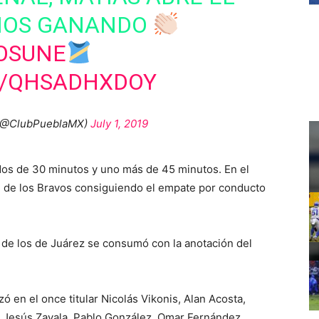
MOS GANANDO
OSUNE
M/QHSADHXDOY
@ClubPueblaMX)
July 1, 2019
 dos de 30 minutos y uno más de 45 minutos. En el
n de los Bravos consiguiendo el empate por conducto
a de los de Juárez se consumó con la anotación del
ó en el once titular Nicolás Vikonis, Alan Acosta,
o, Jesús Zavala, Pablo González, Omar Fernández,