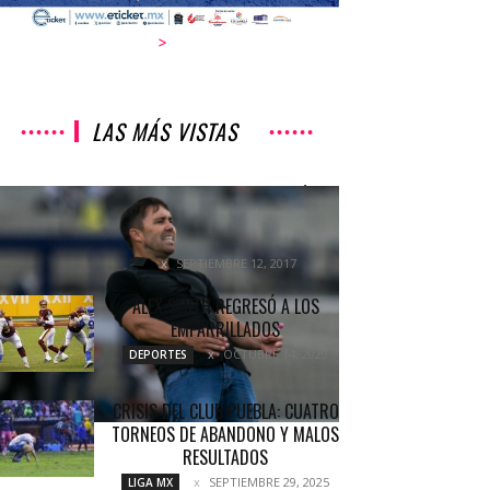
>
LAS MÁS VISTAS
«PODEMOS DAR MUCHO MÁS»:
COUDET
COLUMNETAS
SEPTIEMBRE 12, 2017
ALEX SMITH REGRESÓ A LOS
EMPARRILLADOS
OCTUBRE 14, 2020
DEPORTES
CRISIS DEL CLUB PUEBLA: CUATRO
TORNEOS DE ABANDONO Y MALOS
RESULTADOS
SEPTIEMBRE 29, 2025
LIGA MX