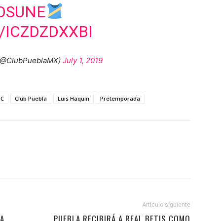
OSUNE
/ICZDZDXXBI
@ClubPueblaMX)
July 1, 2019
FC
Club Puebla
Luis Haquin
Pretemporada
Artículo siguiente
JA
PUEBLA RECIBIRÁ A REAL BETIS COMO