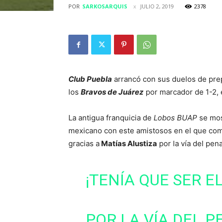
POR
SARKOSARQUIS
JULIO 2, 2019
2378
Club Puebla
arrancó con sus duelos de pre
los
Bravos de Juárez
por marcador de 1-2, 
La antigua franquicia de
Lobos BUAP
se mos
mexicano con este amistosos en el que com
gracias a
Matías Alustiza
por la vía del penal
¡TENÍA QUE SER E
POR LA VÍA DEL P