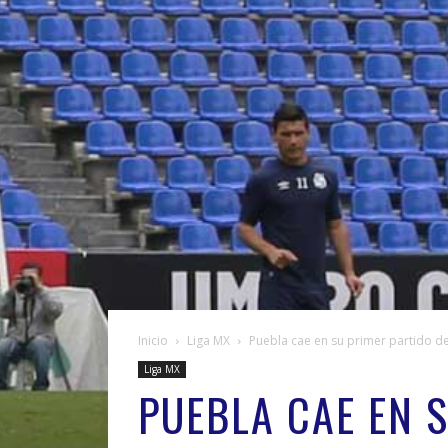
Inicio
Liga MX
Puebla cae en su primer partido 
Liga MX
PUEBLA CAE EN 