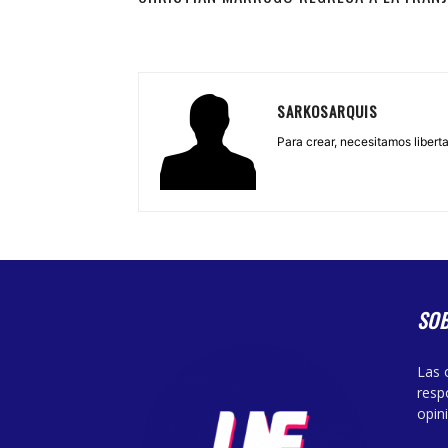
SARKOSARQUIS
Para crear, necesitamos libertad
SO
Las 
resp
opin