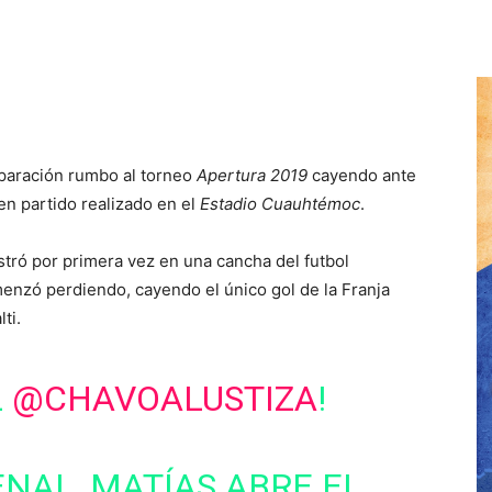
paración rumbo al torneo
Apertura 2019
cayendo ante
en partido realizado en el
Estadio Cuauhtémoc
.
tró por primera vez en una cancha del futbol
enzó perdiendo, cayendo el único gol de la Franja
ti.
L
@CHAVOALUSTIZA
!
ENAL, MATÍAS ABRE EL