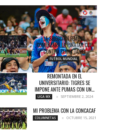
LO QUE NO SE VIO DEL CHIVAS VS
PUEBLA
ABRIL 10, 2017
NOTICIAS
LA SELECCIÓN FEMENIL
COMENZARÁ LA PINATAR CUP
CONTRA CHINA TAIPÉI
FUTBOL MUNDIAL
FEBRERO 19, 2025
REMONTADA EN EL
UNIVERSITARIO: TIGRES SE
IMPONE ANTE PUMAS CON UN...
SEPTIEMBRE 2, 2024
LIGA MX
MI PROBLEMA CON LA CONCACAF
OCTUBRE 15, 2021
COLUMNETAS