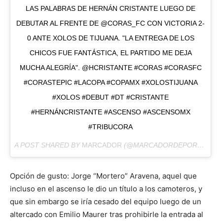
LAS PALABRAS DE HERNÁN CRISTANTE LUEGO DE
DEBUTAR AL FRENTE DE @CORAS_FC CON VICTORIA 2-
0 ANTE XOLOS DE TIJUANA. "LA ENTREGA DE LOS
CHICOS FUE FANTÁSTICA, EL PARTIDO ME DEJA
MUCHA ALEGRÍA". @HCRISTANTE #CORAS #CORASFC
#CORASTEPIC #LACOPA #COPAMX #XOLOSTIJUANA
#XOLOS #DEBUT #DT #CRISTANTE
#HERNÁNCRISTANTE #ASCENSO #ASCENSOMX
#TRIBUCORA
A POST SHARED BY
MARCADOR
(@MARCADORDEPORTES) ON
Opción de gusto: Jorge “Mortero” Aravena, aquel que
incluso en el ascenso le dio un título a los camoteros, y
que sin embargo se iría cesado del equipo luego de un
altercado con Emilio Maurer tras prohibirle la entrada al