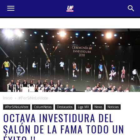
Inicio
#PorSiNoLoViste
#PorSiNoLoViste
ColumNetas
Destacados
Liga MX
News
Noticias
OCTAVA INVESTIDURA DEL
SALÓN DE LA FAMA TODO UN