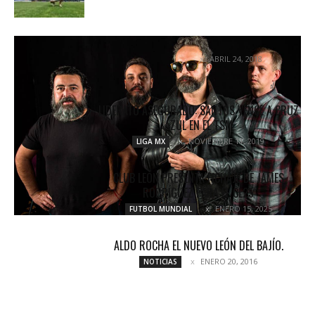
EL DESCONECTE CON MOLOTOV
ABRIL 24, 2018
ENTREVISTAS
LIDERATO ASEGURADO: SANTOS VENCE A CRUZ
AZUL EN EL TSM
NOVIEMBRE 11, 2019
LIGA MX
CLUB LEÓN PRESENTA FICHAJE DE JAMES
RODRÍGUEZ PARA EL CL25
ENERO 15, 2025
FUTBOL MUNDIAL
ALDO ROCHA EL NUEVO LEÓN DEL BAJÍO.
ENERO 20, 2016
NOTICIAS