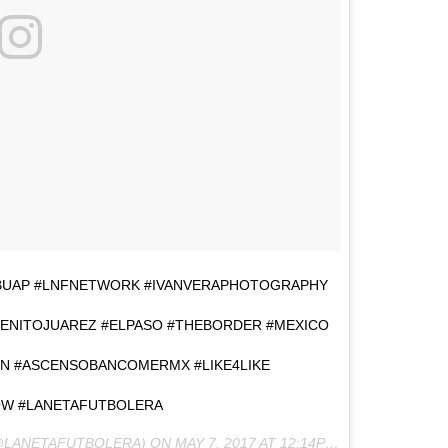
BUAP #LNFNETWORK #IVANVERAPHOTOGRAPHY
BENITOJUAREZ #ELPASO #THEBORDER #MEXICO
N #ASCENSOBANCOMERMX #LIKE4LIKE
W #LANETAFUTBOLERA
LANETAFUTBOLERA) ON
MAY 7, 2017 AT 12:14PM PDT