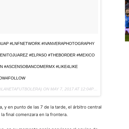
BUAP #LNFNETWORK #IVANVERAPHOTOGRAPHY
BENITOJUAREZ #ELPASO #THEBORDER #MEXICO
N #ASCENSOBANCOMERMX #LIKE4LIKE
LOW4FOLLOW
LANETAFUTBOLERA) ON
MAY 7, 2017 AT 12:04PM PDT
a, y en punto de las 7 de la tarde, el árbitro central
e la final comenzara en la frontera.