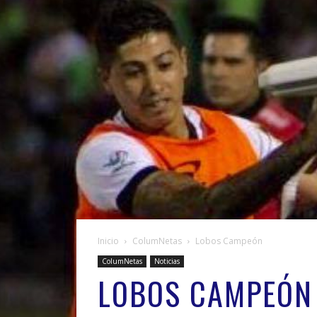
Inicio
ColumNetas
Lobos Campeón
ColumNetas
Noticias
LOBOS CAMPEÓN