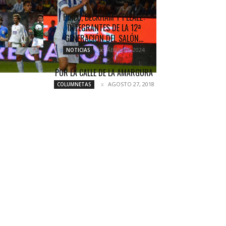
PIRLO, BECKHAM Y PELÁEZ:
INTEGRANTES DE LA 12ª
GENERACIÓN DEL SALÓN...
ABRIL 17, 2024
NOTICIAS
POR LA CALLE DE LA AMARGURA
AGOSTO 27, 2018
COLUMNETAS