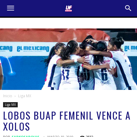
Inicio
Liga MX
Liga MX
LOBOS BUAP FEMENIL VENCE A
XOLOS
POR
SARKOSARQUIS
MARZO 19, 2019
2832