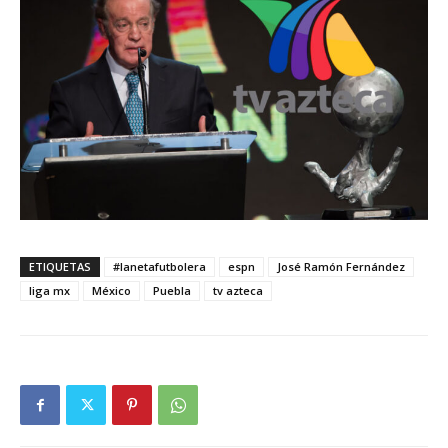
ETIQUETAS
#lanetafutbolera
espn
José Ramón Fernández
liga mx
México
Puebla
tv azteca